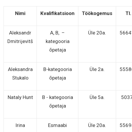
Nimi
Kvalifikatsioon
Töökogemus
Tl.
Aleksandr
A, B, –
Üle 20a.
5664
Dmitrijevitš
kategooria
õpetaja
Aleksandra
B-kategooria
Üle 2a.
5558
Stukalo
õpetaja
Nataly Hunt
B - kategooria
Üle 5a.
503
õpetaja
Irina
Esmaabi
Üle 20a.
5569