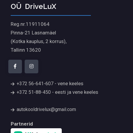
OÜ ​ DriveLu​x
Reg.nr.11911064
Pinna-21 Lasnamäel
(Kotka kauplus, 2 korrus),
Tallinn 13620
- vene keeles
+372 56-641-607
- eesti ja vene keeles
+372 51-88-450
autokooldrivelux@gmail.com
Partnerid